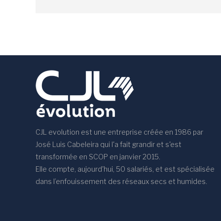
CJL evolution est une entreprise créée en 1986 par
José Luis Cabeleira qui l'a fait grandir et s'est
transformée en SCOP en janvier 2015.
Elle compte, aujourd'hui, 50 salariés, et est spécialisée
dans l’enfouissement des réseaux secs et humides.