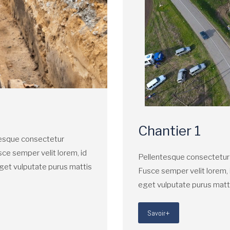
Chantier 1
ntesque consectetur
sce semper velit lorem, id
Pellentesque consectetur m
eget vulputate purus mattis
Fusce semper velit lorem, 
eget vulputate purus matt
Savoir+