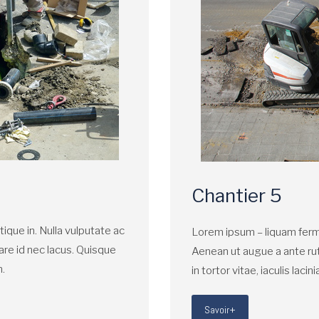
Chantier 5
tique in. Nulla vulputate ac
Lorem ipsum – liquam fermen
are id nec lacus. Quisque
Aenean ut augue a ante ru
m.
in tortor vitae, iaculis lacin
Savoir+