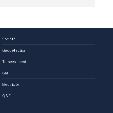
Société
Géodétection
Terrassement
Gaz
Electricité
Q.S.E